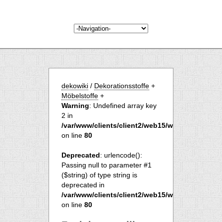
dekowiki
/
Dekorationsstoffe
+
Möbelstoffe
+
Warning
: Undefined array key
2 in
/var/www/clients/client2/web15/web/begriff.php
on line
80
Deprecated
: urlencode():
Passing null to parameter #1
($string) of type string is
deprecated in
/var/www/clients/client2/web15/web/begriff.php
on line
80