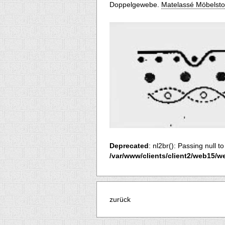
Doppelgewebe.
Matelassé Möbelsto
Deprecated
: nl2br(): Passing null t
/var/www/clients/client2/web15/w
zurück