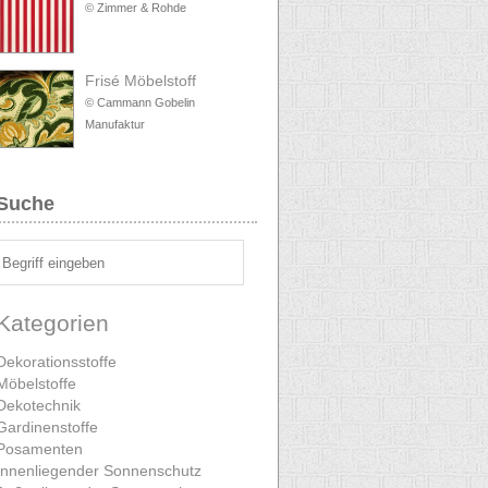
© Zimmer & Rohde
Frisé Möbelstoff
© Cammann Gobelin
Manufaktur
Suche
Kategorien
Dekorationsstoffe
Möbelstoffe
Dekotechnik
Gardinenstoffe
Posamenten
Innenliegender Sonnenschutz