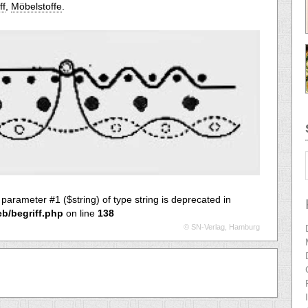
ff
,
Möbelstoffe
.
o parameter #1 ($string) of type string is deprecated in
eb/begriff.php
on line
138
© SN-Verlag, Hamburg