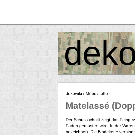
deko
dekowiki
/
Möbelstoffe
Matelassé (Dop
Der Schussschnitt zeigt das Feingew
Fäden gemustert wird. In der Warenm
bezeichnet). Die Bindekette verbin