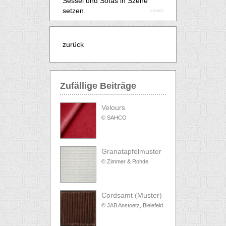
Sessel und Sofas in Szene
setzen.
© SAHCO
zurück
Zufällige Beiträge
Velours
© SAHCO
Granatapfelmuster
© Zimmer & Rohde
Cordsamt (Muster)
© JAB Anstoetz, Bielefeld