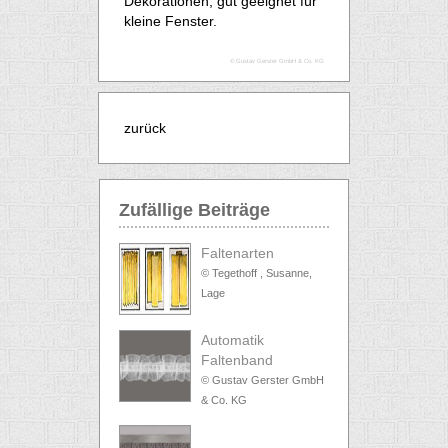
Dekorationen, gut geeignet für
kleine Fenster.
© Gustav Gerster GmbH & Co. KG
zurück
Zufällige Beiträge
Faltenarten
© Tegethoff , Susanne,
Lage
Automatik
Faltenband
© Gustav Gerster GmbH
& Co. KG