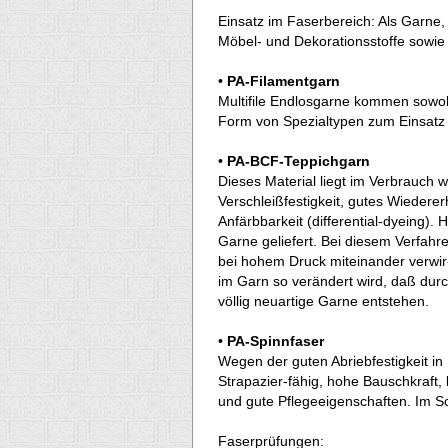
Einsatz im Faserbereich: Als Garne,
Möbel- und Dekorationsstoffe sowie
•
PA-Filamentgarn
Multifile Endlosgarne kommen sowoh
Form von Spezialtypen zum Einsatz (
•
PA-BCF-Teppichgarn
Dieses Material liegt im Verbrauch w
Verschleißfestigkeit, gutes Wieder
Anfärbbarkeit (differential-dyeing)
Garne geliefert. Bei diesem Verfah
bei hohem Druck miteinander verwir-
im Garn so verändert wird, daß durc
völlig neuartige Garne entstehen.
•
PA-Spinnfaser
Wegen der guten Abriebfestigkeit i
Strapazier-fähig, hohe Bauschkraft, l
und gute Pflegeeigenschaften. Im Sc
Faserprüfungen: