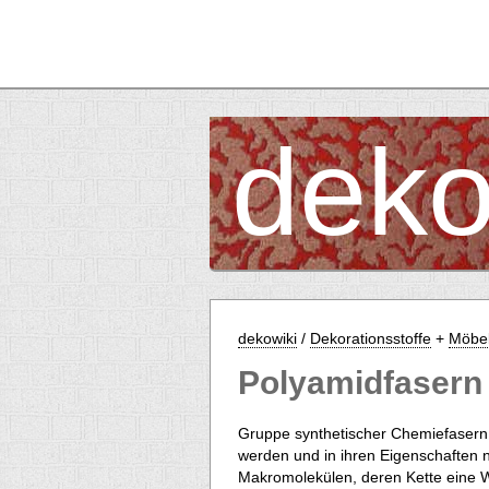
deko
dekowiki
/
Dekorationsstoffe
+
Möbel
Polyamidfasern
Gruppe synthetischer Chemiefasern,
werden und in ihren Eigenschaften ni
Makromolekülen, deren Kette eine W