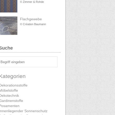
© Zimmer & Rohde
Flachgewebe
© Création Baumann
Suche
Kategorien
Dekorationsstoffe
Möbelstoffe
Dekotechnik
Gardinenstoffe
Posamenten
Innenliegender Sonnenschutz