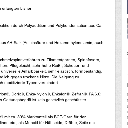
 erlangten bisher:
eaktion durch Polyaddition und Polykondensation aus Ca-
 aus AH-Salz [Adipinsäure und Hexamethylendiamin, auch
chmelzspinnverfahren zu Filamentgarnen, Spinnfasern,
ften: Pflegeleicht, sehr hohe Reiß-, Scheuer- und
, universelle Anfärbbarkeit, sehr elastisch, formbeständig,
indlich gegen trockene Hitze. Die Neigung zu
ch modifizierte Typen vermindert.
rlon®, Dorix®, Enka-Nylon®, Enkalon®, Zefran®. PA 6.6:
 Gattungsbegriff ist kein gesetzlich geschützter
ifil mit ca. 80% Marktanteil als BCF-Garn für den
en etc., als Monofil für Nähseide, Drähte, Seile etc.