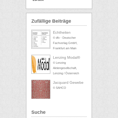
Zufällige Beiträge
Echtheiten
© dfv - Deutscher
Fachverlag GmbH,
Frankfurt am Main
Lenzing Modal®
© Lenzing
Aktiengesellschaft,
Lenzing / Österreich
Jacquard Gewebe
© SAHCO
Suche