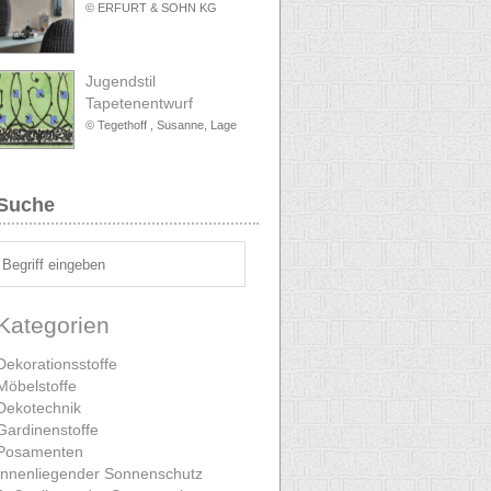
© ERFURT & SOHN KG
Jugendstil
Tapetenentwurf
© Tegethoff , Susanne, Lage
Suche
Kategorien
Dekorationsstoffe
Möbelstoffe
Dekotechnik
Gardinenstoffe
Posamenten
Innenliegender Sonnenschutz