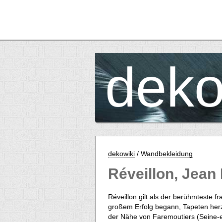
deko
dekowiki
/
Wandbekleidung
Réveillon, Jean 
Réveillon gilt als der berühmteste 
großem Erfolg begann, Tapeten herzus
der Nähe von Faremoutiers (Seine-et