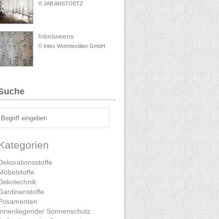
© JAB ANSTOETZ
Inbetweens
© Intex Wohntextilien GmbH
Suche
Kategorien
Dekorationsstoffe
Möbelstoffe
Dekotechnik
Gardinenstoffe
Posamenten
Innenliegender Sonnenschutz