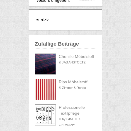
Velours umgeben.
© JAB ANSTOETZ
zurück
Zufällige Beiträge
Chenille Möbelstoff
© JAB ANSTOETZ
Rips Möbelstoff
© Zimmer & Rohde
Professionelle
Textilpflege
© by GINETEX
GERMANY