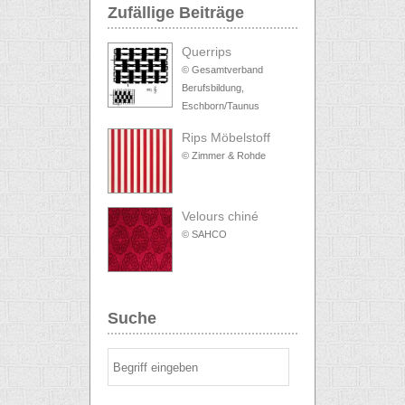
Zufällige Beiträge
Querrips
© Gesamtverband
Berufsbildung,
Eschborn/Taunus
Rips Möbelstoff
© Zimmer & Rohde
Velours chiné
© SAHCO
Suche