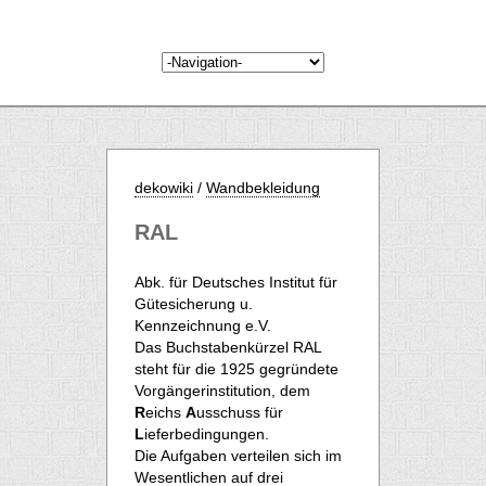
dekowiki
/
Wandbekleidung
RAL
Abk. für
Deutsches Institut für
Gütesicherung u.
Kennzeichnung e.V.
Das Buchstabenkürzel RAL
steht für die 1925 gegründete
Vorgängerinstitution, dem
R
eichs
A
usschuss für
L
ieferbedingungen.
Die Aufgaben verteilen sich im
Wesentlichen auf drei