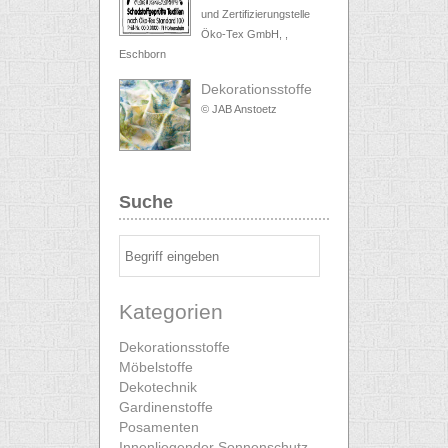
und Zertifizierungstelle
Öko-Tex GmbH, ,
Eschborn
Dekorationsstoffe
© JAB Anstoetz
Suche
Kategorien
Dekorationsstoffe
Möbelstoffe
Dekotechnik
Gardinenstoffe
Posamenten
Innenliegender Sonnenschutz